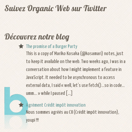
Suivez Organic Web sur Twitter
Patrimoine
naturelles
Morbihan
HTML
HTML
HTML 5
CSS
CSS
CSS 3
Découvrez notre blog
jQuery
Wordpress
Wordpress
The promise of a Burger Party
Ruby
This is a copy of Mariko Kosaka (@kosamari) notes, just
on
to keep it available on the web. Two weeks ago, I was in a
Rails
conversation about how I might implement a feature in
Géolocalisation
JavaScript. It needed to be asynchronous to access
external data, I said « well, let’s use fetch()…so in code…
umm… » while I paused […]
Agrément Crédit impôt innovation
Nous sommes agréés au CII (Crédit impôt innovation),
youpi !!!