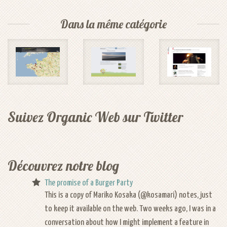
Dans la même catégorie
CUPA
Rando
Le blog de
Suivez Organic Web sur Twitter
Patrimoine
Morbihan
la Maison
de
HTML
HTML 5
l’Accordéon
CSS
CSS 3
Découvrez notre blog
jQuery
Wordpress
HTML
The promise of a Burger Party
Ruby
This is a copy of Mariko Kosaka (@kosamari) notes, just
CSS
on
to keep it available on the web. Two weeks ago, I was in a
Wordpress
Rails
conversation about how I might implement a feature in