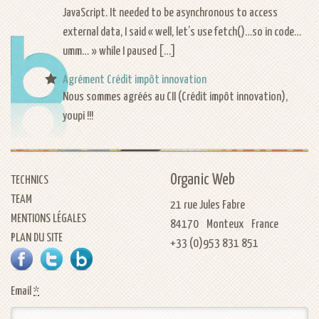
Géolocalisation
JavaScript. It needed to be asynchronous to access
external data, I said « well, let’s use fetch()…so in code…
umm… » while I paused […]
Agrément Crédit impôt innovation
Nous sommes agréés au CII (Crédit impôt innovation),
youpi !!!
Organic Web
TECHNICS
TEAM
21 rue Jules Fabre
MENTIONS LÉGALES
84170
Monteux
France
PLAN DU SITE
+33 (0)953 831 851
FACEBOOK
TWITTER
NOTRE BLOG
Email
*