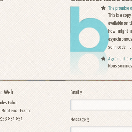
The promise o
This is a cop
available on 
how I might i
asynchronous 
so in code… 
Agrément Cré
Nous sommes a
ic Web
Email
*
Jules Fabre
Monteux
France
)953 831 851
Message
*