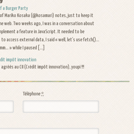
f a Burger Party
y of Mariko Kosaka (@kosamari) notes, just to keep it
the web. Two weeks ago, I was in a conversation about
mplement a feature in JavaScript. It needed to be
to access external data, I said « well, let’s use fetch()…
umm… » while I paused […]
dit impôt innovation
gréés au CII (Crédit impôt innovation), youpi !!!
Téléphone
*