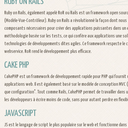
RUBY ON RAILS
Ruby on Rails, également appelé RoR ou Rails est un framework open sourc
(Modèle-Vue-Contrôleur). Ruby on Rails a révolutionné la façon dont nous c
composants nécessaires pour créer des applications puissantes dans un e
méthodologie basée sur les tests, ce qui confère aux applications une soli
technologies de développements dites agiles. Ce framework respecte le co
webservice. RoR rend le développement plus efficace.
CAKE PHP
CakePHP est un framework de développement rapide pour PHP qui fournit u
applications web. Il est également basé sur le modèle de conception MVC 
que configuration". Tout comme Rails, CakePHP permet de travailler dans 
les développeurs à écrire moins de code, sans pour autant perdre en flexibi
JAVASCRIPT
JS est le langage de script le plus populaire sur le web et fonctionne dans